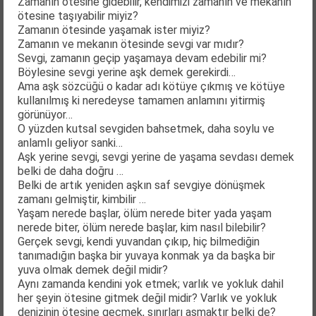
Zamanın ötesine gidebilir, kendimizi zamanın ve mekanın
ötesine taşıyabilir miyiz?
Zamanın ötesinde yaşamak ister miyiz?
Zamanın ve mekanın ötesinde sevgi var mıdır?
Sevgi, zamanın geçip yaşamaya devam edebilir mi?
Böylesine sevgi yerine aşk demek gerekirdi…
Ama aşk sözcüğü o kadar adı kötüye çıkmış ve kötüye
kullanılmış ki neredeyse tamamen anlamını yitirmiş
görünüyor…
O yüzden kutsal sevgiden bahsetmek, daha soylu ve
anlamlı geliyor sanki…
Aşk yerine sevgi, sevgi yerine de yaşama sevdası demek
belki de daha doğru …
Belki de artık yeniden aşkın saf sevgiye dönüşmek
zamanı gelmiştir, kimbilir …
Yaşam nerede başlar, ölüm nerede biter yada yaşam
nerede biter, ölüm nerede başlar, kim nasıl bilebilir?
Gerçek sevgi, kendi yuvandan çıkıp, hiç bilmediğin
tanımadığın başka bir yuvaya konmak ya da başka bir
yuva olmak demek değil midir?
Aynı zamanda kendini yok etmek; varlık ve yokluk dahil
her şeyin ötesine gitmek değil midir? Varlık ve yokluk
denizinin ötesine geçmek, sınırları aşmaktır belki de?