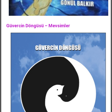
Güvercin Döngüsü – Mevsimler