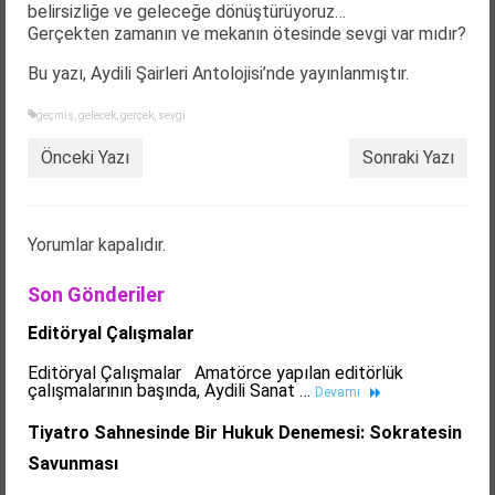
belirsizliğe ve geleceğe dönüştürüyoruz…
Gerçekten zamanın ve mekanın ötesinde sevgi var mıdır?
­Bu yazı, Aydili Şairleri Antolojisi’nde yayınlanmıştır.
geçmiş
,
gelecek
,
gerçek
,
sevgi
Önceki Yazı
Sonraki Yazı
Yorumlar kapalıdır.
Son Gönderiler
Editöryal Çalışmalar
Editöryal Çalışmalar Amatörce yapılan editörlük
çalışmalarının başında, Aydili Sanat …
Devamı
Tiyatro Sahnesinde Bir Hukuk Denemesi: Sokratesin
Savunması