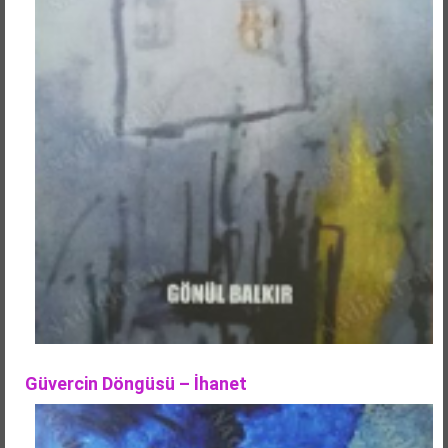
Güvercin Döngüsü – İhanet