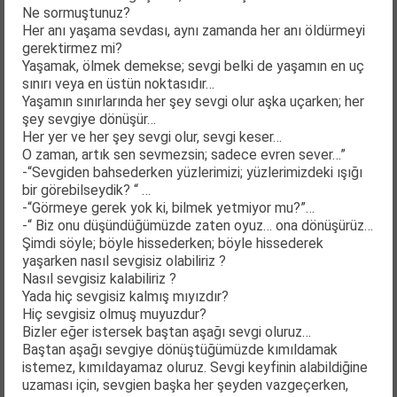
Ne sormuştunuz?
Her anı yaşama sevdası, aynı zamanda her anı öldürmeyi
gerektirmez mi?
Yaşamak, ölmek demekse; sevgi belki de yaşamın en uç
sınırı veya en üstün noktasıdır…
Yaşamın sınırlarında her şey sevgi olur aşka uçarken; her
şey sevgiye dönüşür…
Her yer ve her şey sevgi olur, sevgi keser…
O zaman, artık sen sevmezsin; sadece evren sever…”
-“Sevgiden bahsederken yüzlerimizi; yüzlerimizdeki ışığı
bir görebilseydik? “ …
-“Görmeye gerek yok ki, bilmek yetmiyor mu?”…
-“ Biz onu düşündüğümüzde zaten oyuz… ona dönüşürüz…
Şimdi söyle; böyle hissederken; böyle hissederek
yaşarken nasıl sevgisiz olabiliriz ?
Nasıl sevgisiz kalabiliriz ?
Yada hiç sevgisiz kalmış mıyızdır?
Hiç sevgisiz olmuş muyuzdur?
Bizler eğer istersek baştan aşağı sevgi oluruz…
Baştan aşağı sevgiye dönüştüğümüzde kımıldamak
istemez, kımıldayamaz oluruz. Sevgi keyfinin alabildiğine
uzaması için, sevgien başka her şeyden vazgeçerken,