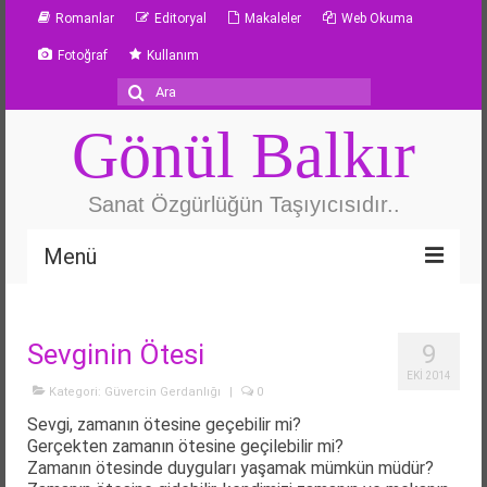
Romanlar
Editoryal
Makaleler
Web Okuma
Fotoğraf
Kullanım
Şunu
ara:
Gönül Balkır
Sanat Özgürlüğün Taşıyıcısıdır..
Menü
Özgeçmiş
Sevginin Ötesi
9
Güvercin Gerdanlığı
EKI 2014
Kategori:
Güvercin Gerdanlığı
|
0
Metafor
Sevgi, zamanın ötesine geçebilir mi?
Gerçekten zamanın ötesine geçilebilir mi?
Yazarlık Atölyesi
Zamanın ötesinde duyguları yaşamak mümkün müdür?