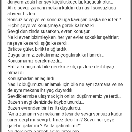
dünyamızdaki her şey küçülür,küçülür, küçücük olur…
Ah o sevgi; zamanı mekanı kaldırırda nasıl sonsuzluğa
atıverir bizleri..
Sonsuz sevgiye ve sonsuzluğa kavuşan başka ne ister ?
Hiçbir şeye ve konuşmaya gerek kalmaz ki…
Sevgi denizinde susarken, evren konuşur…
Ne ki evren bizimleyken, her yer evler sokaklar şehirler;
neşeye keserdi, ışığa keserdi…
Birlikte güler, birlikte ağlardık…
Duygularımız; zekalarımız çoğalarak katlanırdı…
Konuşmamız gerekmezdi…
Hatta konuşmak bile gerekmezdi, gözlere de ihtiyaç
olmazdı…
Konuşmadan anlaşılırdı…
Nasıl olduğumuzu anlamak için bile ne aynı zamana ve ne
de aynı mekana ihtiyaç duyardık…
Sevdiklerimize ulaşmak için onları düşünmemiz yeterdi…
Bazen sevgi denizinde kaybolunurdu…
Bazen evrenden bir fısıltı duyulurdu;
”Ama zamanın ve mekanın ötesinde sevgi sonsuza kadar
sürer değil mi; sevgi bitmez değil mi? Sevgi her şeye
galebe çalar mı ? Ya da çalmalı mı?”
Ne dersiniz? Gerçek sevgi biter mi?