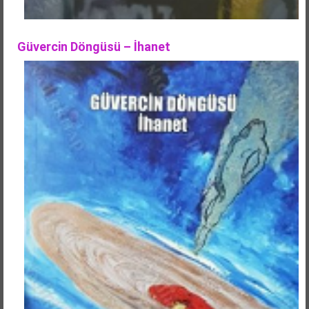
Güvercin Döngüsü – İhanet