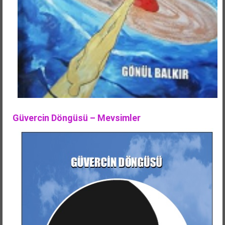
Güvercin Döngüsü – Mevsimler