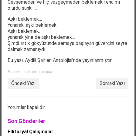
Gevşemeden ve hiç vazgeçmeden beklemek fena mı
olurdu sanki …
Aşkı beklemek…
Yanarak, aşkı beklemek…
Aşkı beklemek,
yanarak yine de aşkı beklemek…
Şimdi artık gökyüzünde semaya başlayan güvercini seyre
dalmak zamanıydı…
­Bu yazı, Aydili Şairleri Antolojisi’nde yayınlanmıştır.
aşk
,
Aydili
,
güvercin
,
sardunya
Önceki Yazı
Sonraki Yazı
Yorumlar kapalıdır.
Son Gönderiler
Editöryal Çalışmalar