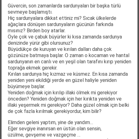
Güvercin, son zamanlarda sardunyaları bir başka türlü
sevmeye başlamıştı.
Hiç sardunyalara dikkat ettiniz mi? Sıcak ülkelerde
ağaçlara dönüşen sardunyaların gücünün farkında
mısınız? Birden boy atarlar.
Öyle çok ve çabuk büyürler ki kısa zamanda sardunya
denizinde yürür gibi olursunuz?
Büyüdükçe de kuruyan ve kırılan dalları daha çok
gözünüze batmaya başlar. O zaman o kocaman ve hantal
sardunyanın en canlı ve en yeşil olan tarafını kırıp yeniden
toprağa ekmek gerekir.
Kırılan sardunya hiç kızmaz ve küsmez. En kısa zamanda
yeniden yeni ekildiği yerde en güzel haliyle yeniden
büyümeye başlar.
Yeniden doğmak için kırılıp illaki ölmek mi gerekiyor
önceden? Yeniden doğmak için her kırıkta yeniden ve
illaki yeşermek mi gerekiyor? Daha güzel olmak için belki
de çok fazla kırılmak gerekiyordur, kim bilir?
Elimden geleni yaptım, yine de yandım…
Eğer sevgiye inanırsan en üstün olan sensin,
üzülme, gevşeme ve vazgeçme …