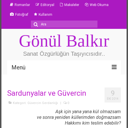
Romanlar
Editoryal
Makaleler
Web Okuma
Fotoğraf
Kullanım
Şunu
ara:
Gönül Balkır
Sanat Özgürlüğün Taşıyıcısıdır..
Menü
Özgeçmiş
Sardunyalar ve Güvercin
9
Güvercin Gerdanlığı
EKI 2014
Kategori:
Güvercin Gerdanlığı
|
0
Metafor
Aşk için yana yana kül olmazsam
ve sonra yeniden küllerimden doğmazsam
Yazarlık Atölyesi
Hakkımı kim teslim edebilir?