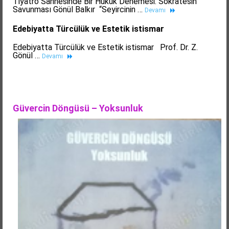
Tiyatro Sahnesinde Bir Hukuk Denemesi: Sokratesin
Savunması Gönül Balkır “Seyircinin …
Devamı
Edebiyatta Türcülük ve Estetik istismar
Edebiyatta Türcülük ve Estetik istismar Prof. Dr. Z.
Gönül …
Devamı
Güvercin Döngüsü – Yoksunluk