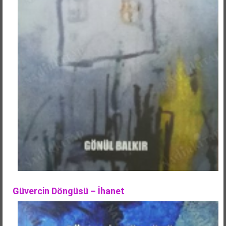
Güvercin Döngüsü – İhanet