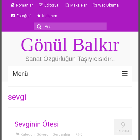
Romanlar
Editoryal
Makaleler
Web Okuma
Fotoğraf
Kullanım
Şunu
ara:
Gönül Balkır
Sanat Özgürlüğün Taşıyıcısıdır..
Menü
Özgeçmiş
sevgi
Güvercin Gerdanlığı
Metafor
Sevginin Ötesi
9
Yazarlık Atölyesi
EKI 2014
Kategori:
Güvercin Gerdanlığı
|
0