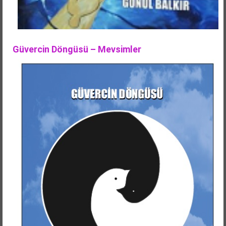
Güvercin Döngüsü – Mevsimler