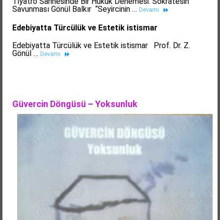
Tiyatro Sahnesinde Bir Hukuk Denemesi: Sokratesin
Savunması Gönül Balkır “Seyircinin …
Devamı
Edebiyatta Türcülük ve Estetik istismar
Edebiyatta Türcülük ve Estetik istismar Prof. Dr. Z.
Gönül …
Devamı
Güvercin Döngüsü – Yoksunluk