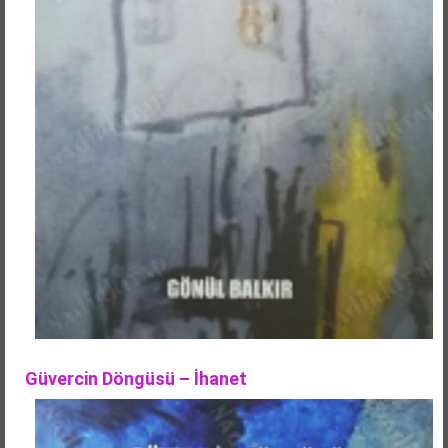
Güvercin Döngüsü – İhanet