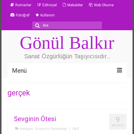
Romanlar
Editoryal
Makaleler
Web Okuma
Fotoğraf
Kullanım
Şunu
ara:
Gönül Balkır
Sanat Özgürlüğün Taşıyıcısıdır..
Menü
Özgeçmiş
gerçek
Güvercin Gerdanlığı
Metafor
Sevginin Ötesi
9
Yazarlık Atölyesi
EKI 2014
Kategori:
Güvercin Gerdanlığı
|
0