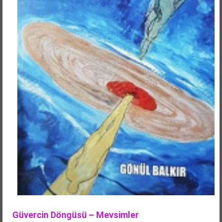
Güvercin Döngüsü – Mevsimler