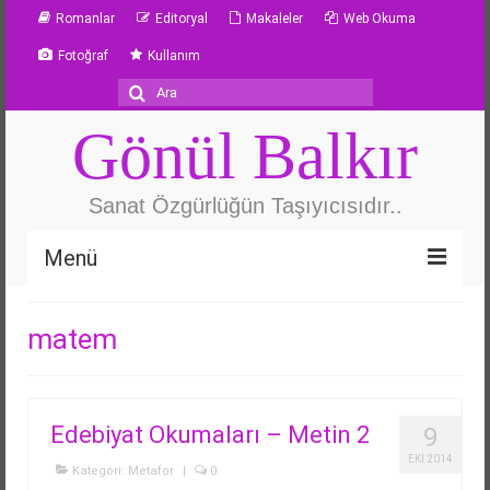
Romanlar
Editoryal
Makaleler
Web Okuma
Fotoğraf
Kullanım
Şunu
ara:
Gönül Balkır
Sanat Özgürlüğün Taşıyıcısıdır..
Menü
Özgeçmiş
matem
Güvercin Gerdanlığı
Metafor
Edebiyat Okumaları – Metin 2
9
Yazarlık Atölyesi
EKI 2014
Kategori:
Metafor
|
0