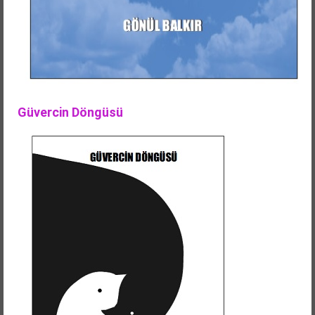
Güvercin Döngüsü