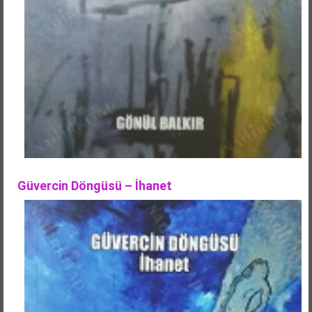
Güvercin Döngüsü – İhanet