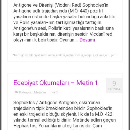
Antigone ve Direnişi (Vicdani Red) Sophocles’in
Antigone adlı trajediasında (M.Ö. 440) pozitif
yasaların üstünde başka yasalar bulunduğu anlatılır
ve Polis yasaları¬nın tartışılmazlığı tartışılır.
Antigone’un sesi, Polis’in katı yasalarının baskısına
karşı bir başkaldırının, direnişin sesidir. Vicdanî red
olayı¬nın ilk belirtisidir. Oyunun …
Devamı
antigone
,
edebiyat
,
koro
,
kreon
,
matem
,
metin
,
mezar
,
oidipus
,
okuma
,
ölü
,
şehir
Edebiyat Okumaları – Metin 1
9
EKI 2014
Kategori:
Metafor
|
0
Sophokles / Antigone Antigone, eski Yunan
trajedisinin tipik örneklerinden biridir. Sophokles’in
en eski trajedisi olduğu söylenir. İlk defa M.Ö. 422
yılında temsil edildiği bildirilir. Metinde adları geçen
Hephaistos, Yunanlıların ateş tanrısıdır. Çam