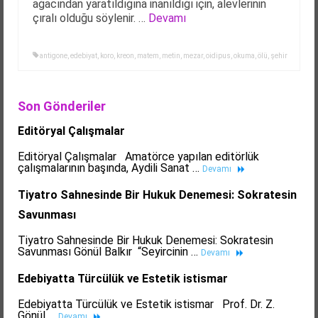
ağacından yaratıldığına inanıldığı için, alevlerinin
çıralı olduğu söylenir. …
Devamı
antigone
,
edebiyat
,
koro
,
kreon
,
matem
,
metin
,
mezar
,
oidipus
,
okuma
,
ölü
,
şehir
Son Gönderiler
Editöryal Çalışmalar
Editöryal Çalışmalar Amatörce yapılan editörlük
çalışmalarının başında, Aydili Sanat …
Devamı
Tiyatro Sahnesinde Bir Hukuk Denemesi: Sokratesin
Savunması
Tiyatro Sahnesinde Bir Hukuk Denemesi: Sokratesin
Savunması Gönül Balkır “Seyircinin …
Devamı
Edebiyatta Türcülük ve Estetik istismar
Edebiyatta Türcülük ve Estetik istismar Prof. Dr. Z.
Gönül …
Devamı