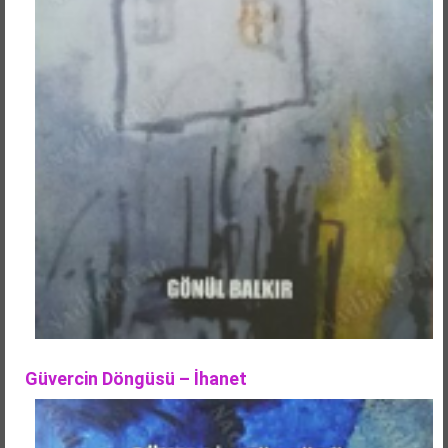
Güvercin Döngüsü – İhanet