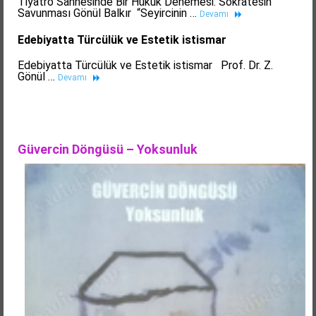
Tiyatro Sahnesinde Bir Hukuk Denemesi: Sokratesin
Savunması Gönül Balkır “Seyircinin …
Devamı
Edebiyatta Türcülük ve Estetik istismar
Edebiyatta Türcülük ve Estetik istismar Prof. Dr. Z.
Gönül …
Devamı
Güvercin Döngüsü – Yoksunluk