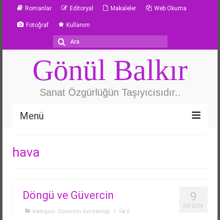
Romanlar
Editoryal
Makaleler
Web Okuma
Fotoğraf
Kullanım
Şunu
ara:
Gönül Balkır
Sanat Özgürlüğün Taşıyıcısıdır..
Menü
Özgeçmiş
hava
Güvercin Gerdanlığı
Metafor
Döngü ve Güvercin
9
Yazarlık Atölyesi
EKI 2014
Kategori:
Güvercin Gerdanlığı
|
0