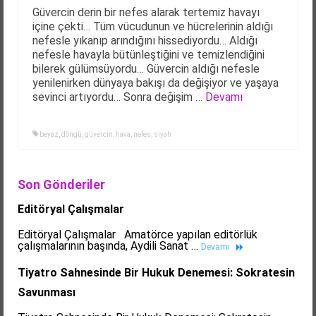
Güvercin derin bir nefes alarak tertemiz havayı
içine çekti… Tüm vücudunun ve hücrelerinin aldığı
nefesle yıkanıp arındığını hissediyordu… Aldığı
nefesle havayla bütünleştiğini ve temizlendiğini
bilerek gülümsüyordu… Güvercin aldığı nefesle
yenilenirken dünyaya bakışı da değişiyor ve yaşaya
sevinci artıyordu… Sonra değişim …
Devamı
beyaz
,
döngü
,
güvercin
,
hava
,
nefes
,
siyah
Son Gönderiler
Editöryal Çalışmalar
Editöryal Çalışmalar Amatörce yapılan editörlük
çalışmalarının başında, Aydili Sanat …
Devamı
Tiyatro Sahnesinde Bir Hukuk Denemesi: Sokratesin
Savunması