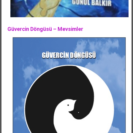
Güvercin Döngüsü – Mevsimler